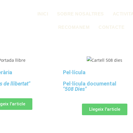
INICI
SOBRE NOSALTRES
ACTIVIT
RECOMANEM
CONTACTE
rària
Pel·lícula
 de llibertat"
Pel·lícula documental
"508 Dies"
geix l'article
Llegeix l'article