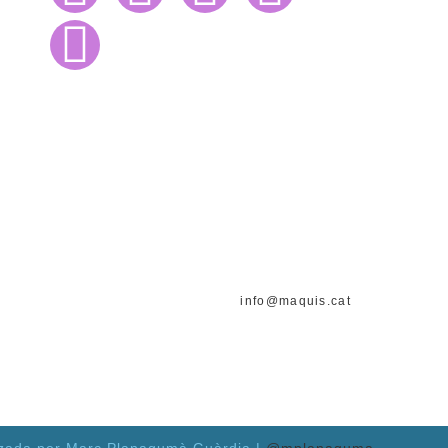
A la vida sempre arriba un moment en
què cal triar entre contemplació i acció.
Això és convertir-se en ésser humà.
– Albert Camús
info@maquis.cat
+34 620 48 45 91
tzada per Marc Planagumà Guàrdia |
@mplanaguma