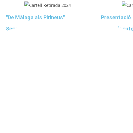
"De Màlaga als Pirineus"
Presentació
Segona marxa de la desbanda a
Mapa de rute
la retirada 2024
Mateu del B
Llegeix l'article
Lle