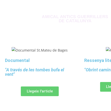
AMICAL ANTICS GUERRILLERS
DE CATALUNYA
Documental
Ressenya lite
"A través de les tombes bufa el
"Obrint camins
vent"
Lle
Llegeix l'article