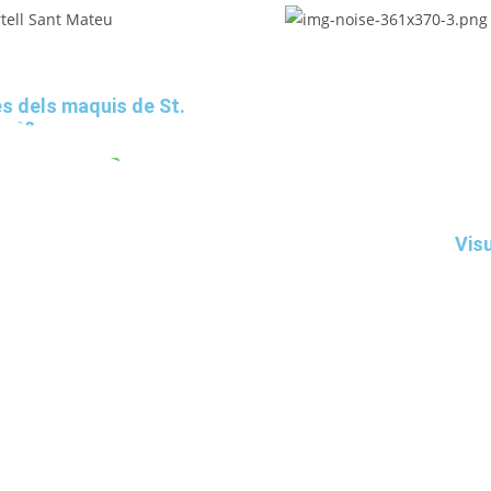
s dels maquis de St.
ages
geix l'article
Visu