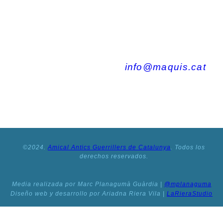
–
Albert Camús
info@maquis.cat
+34 620 48 45 91
©2024.
Amical Antics Guerrillers de Catalunya
. Todos los
derechos reservados.
Media realizada por Marc Planagumà Guàrdia |
@mplanaguma
Diseño web y desarrollo por Ariadna Riera Vila |
LaRieraStudio