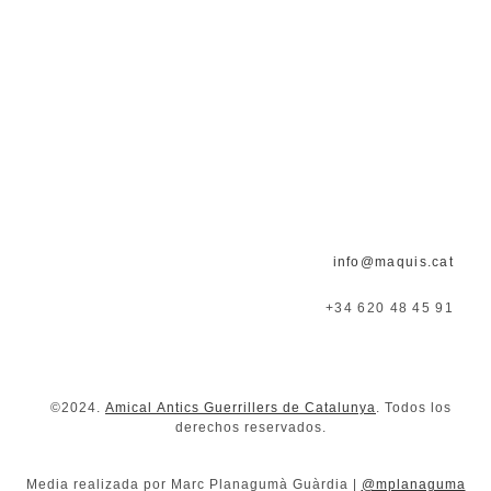
En la vida siempre llega un momento en que
debemos escoger entre contemplación y acción. Esto
es convertirse en ser humano.
–
Albert Camús
info@maquis.cat
+34 620 48 45 91
©2024.
Amical Antics Guerrillers de Catalunya
. Todos los
derechos reservados.
Media realizada por Marc Planagumà Guàrdia |
@mplanaguma